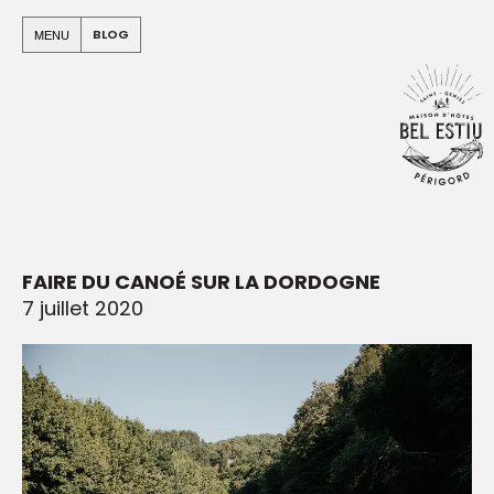
Panneau de gestion des cookies
Warning
: Undefined array key "apo" in
BLOG
MENU
/home/clients/e912499b4a03c94c5580e5a7b965e00c/sit
on line
94
FAIRE DU CANOÉ SUR LA DORDOGNE
7 juillet 2020