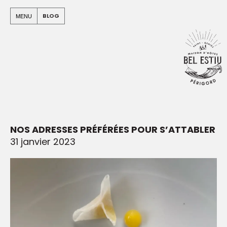
Panneau de gestion des cookies
Warning
: Undefined array key "apo" in
BLOG
MENU
/home/clients/e912499b4a03c94c5580e5a7b965e00c/sit
on line
94
NOS ADRESSES PRÉFÉRÉES POUR S’ATTABLER
31 janvier 2023