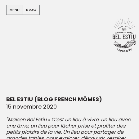
Panneau de gestion des cookies
Warning
: Undefined array key "apo" in
BLOG
MENU
/home/clients/e912499b4a03c94c5580e5a7b965e00c/sit
on line
94
Warning
: Undefined array key "id_blog" in
/home/clients/e912499b4a03c94c5580e5a7b965e00c/sit
dist/urls_etendues/urls/arbo.php
on line
824
BEL ESTIU (BLOG FRENCH MÔMES)
15 novembre 2020
"Maison Bel Estiu « C’est un lieu à vivre, un lieu avec
une âme, un lieu pour lâcher prise et profiter des
petits plaisirs de la vie. Un lieu pour partager de
grandes tables, pour explorer, découvrir, respirer,