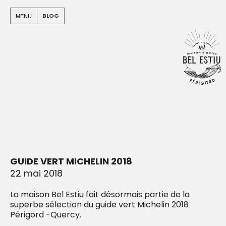
Panneau de gestion des cookies
Warning
: Undefined array key "apo" in
BLOG
MENU
/home/clients/e912499b4a03c94c5580e5a7b965e00c/sit
on line
94
Warning
: Undefined array key "id_blog" in
/home/clients/e912499b4a03c94c5580e5a7b965e00c/sit
dist/urls_etendues/urls/arbo.php
on line
824
GUIDE VERT MICHELIN 2018
22 mai 2018
La maison Bel Estiu fait désormais partie de la
superbe sélection du guide vert Michelin 2018
Périgord -Quercy.