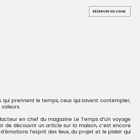
ns/flow/flow_options.php
on line
94
RÉSERVER
EN LIGNE
gins-dist/urls_etendues/urls/arbo.php
on line
824
 qui prennent le temps, ceux qui savent contempler,
 valeurs.
rédacteur en chef du magazine Le Temps d’Un voyage
ir de découvrir un article sur la maison, c’est encore
émotions l’esprit des lieux, du projet et le plaisir qui