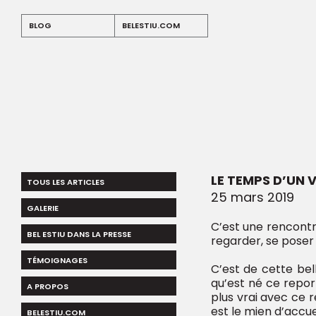
Panneau de gestion des cookies
Warning
: Undefined array key "apo" in
/home/clients/e91
BLOG
BELESTIU.COM
Warning
: Undefined array key "id_blog" in
/home/clients
LE TEMPS D’UN
TOUS LES ARTICLES
25 mars 2019
GALERIE
C’est une rencontr
BEL ESTIU DANS LA PRESSE
regarder, se poser 
TÉMOIGNAGES
C’est de cette be
qu’est né ce report
A PROPOS
plus vrai avec ce r
est le mien d’accu
BELESTIU.COM