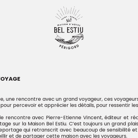
2499b4a03c94c5580e5a7b965e00c/sites/belestiu/plugi
/e912499b4a03c94c5580e5a7b965e00c/sites/belestiu/plu
 VOYAGE
e, une rencontre avec un grand voyageur, ces voyageurs
pour percevoir et apprécier les détails, pour ressentir les
lle rencontre avec Pierre-Etienne Vincent, éditeur et 
age sur la Maison Bel Estiu. C’est toujours un grand plais
eportage qui retranscrit avec beaucoup de sensibilité et d’
eillir et de partager cette maison avec les voyageurs.