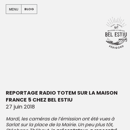
Panneau de gestion des cookies
Warning
: Undefined array key "apo" in
BLOG
MENU
/home/clients/e912499b4a03c94c5580e5a7b965e00c/sit
on line
94
Warning
: Undefined array key "id_blog" in
/home/clients/e912499b4a03c94c5580e5a7b965e00c/sit
dist/urls_etendues/urls/arbo.php
on line
824
REPORTAGE RADIO TOTEM SUR LA MAISON
FRANCE 5 CHEZ BEL ESTIU
27 juin 2018
Mardi, les caméras de l’émission ont été vues à
Sarlat sur la place de la Mairie. Un peu plus tôt,