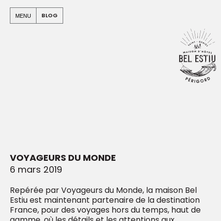
Panneau de gestion des cookies
Warning
: Undefined array key "apo" in
BLOG
MENU
/home/clients/e912499b4a03c94c5580e5a7b965e00c/sit
on line
94
Warning
: Undefined array key "id_blog" in
/home/clients/e912499b4a03c94c5580e5a7b965e00c/sit
dist/urls_etendues/urls/arbo.php
on line
824
VOYAGEURS DU MONDE
6 mars 2019
Repérée par Voyageurs du Monde, la maison Bel
Estiu est maintenant partenaire de la destination
France, pour des voyages hors du temps, haut de
gamme, où les détails et les attentions aux