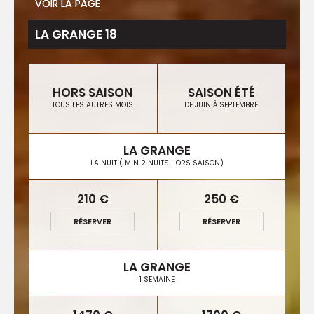
VOIR LA PAGE
VOIR LA PAGE
LA GRANGE 18
HORS SAISON
SAISON ÉTÉ
TOUS LES AUTRES MOIS
DE JUIN À SEPTEMBRE
LA GRANGE
LA NUIT ( MIN 2 NUITS HORS SAISON)
210 €
250 €
RÉSERVER
RÉSERVER
LA GRANGE
1 SEMAINE