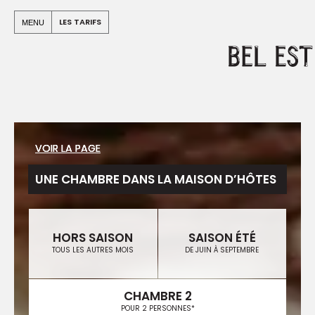
Panneau de gestion des cookies
Warning
: Undefined array key "apo" in
LES TARIFS
MENU
/home/clients/e912499b4a03c94c5580e5a7b965e00c/sit
on line
94
VOIR LA PAGE
VOIR LA PAGE
VOIR LA PAGE
UNE CHAMBRE DANS LA MAISON D’HÔTES
HORS SAISON
SAISON ÉTÉ
TOUS LES AUTRES MOIS
DE JUIN À SEPTEMBRE
CHAMBRE 2
POUR 2 PERSONNES*