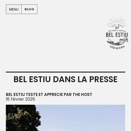
Panneau de gestion des cookies
Warning
: Undefined array key "apo" in
BLOG
MENU
/home/clients/e912499b4a03c94c5580e5a7b965e00c/sit
on line
94
BEL ESTIU DANS LA PRESSE
BEL ESTIU TESTE ET APPRECIE PAR THE HOST
16 février 2026